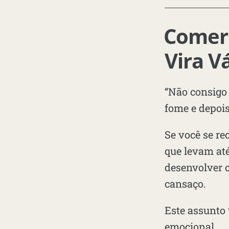
Comer
Vira V
“Não consigo
fome e depois
Se você se re
que levam até
desenvolver 
cansaço.
Este assunto
emocional
.