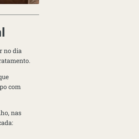
l
r no dia
tratamento.
que
orpo com
lho, nas
cada: