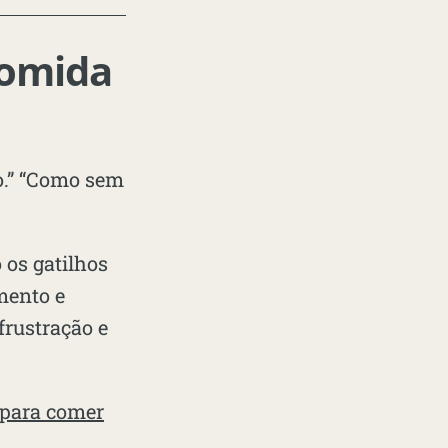
Comida
o.” “Como sem
 os gatilhos
mento e
 frustração e
 para comer