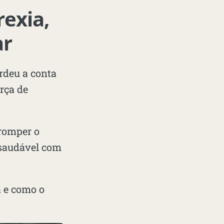
exia,
ar
rdeu a conta
rça de
 romper o
s saudável com
a e como o