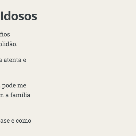
 Idosos
fios
olidão.
 atenta e
,
pode me
m a família
fase e como