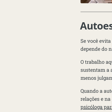
Autoes
Se você evita
depende do nú
O trabalho a
sustentam a a
menos julgam
Quando a auto
relações e n
psicóloga pa