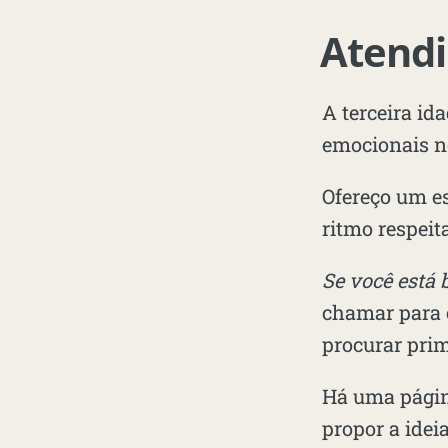
Atendi
A terceira id
emocionais no
Ofereço um es
ritmo respeit
Se você está 
chamar para 
procurar prim
Há uma págin
propor a idei